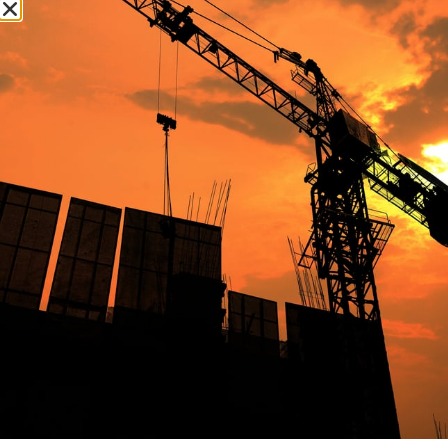
TEE FILETTATO IN AISI 304
TEE FILETTATO IN AISI 304
DA MASSELLO – 1/2″
DA MASSELLO – 3/4″
37,22
€
66,32
€
Aggiungi al carrello
Aggiungi al carrello