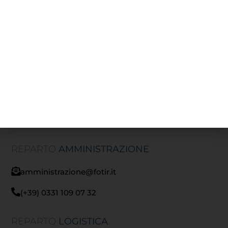
Via Damiano Chiesa, 2 - 21057 - Olgiate Olona (VA)
info@fotir.it
(+39) 0331 37 53 00
RECAPITI
UFFICI
REPARTO
AMMINISTRAZIONE
amministrazione@fotir.it
(+39) 0331 109 07 32
REPARTO
LOGISTICA