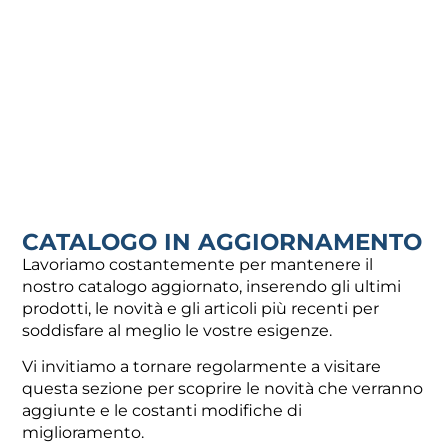
TEE FILETTATO IN AISI 304
TEE FILETTATO IN AISI 304
DA MASSELLO – 1″
DA MASSELLO
86,68
€
22,10
€
-
86,68
€
Aggiungi al carrello
Visualizza prodotti
CATALOGO IN AGGIORNAMENTO
Lavoriamo costantemente per mantenere il
nostro catalogo aggiornato, inserendo gli ultimi
prodotti, le novità e gli articoli più recenti per
soddisfare al meglio le vostre esigenze.
Vi invitiamo a tornare regolarmente a visitare
questa sezione per scoprire le novità che verranno
aggiunte e le costanti modifiche di
CONTATTI
UTILI
miglioramento.