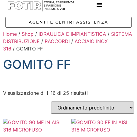
REFERENZE IMPIANTI
CORSI E FORMAZIONE
INCENTIVI E AGEVOLAZIONI
AGENTI E CENTRI ASSISTENZA
Home
/
Shop
/
IDRAULICA E IMPIANTISTICA
/
SISTEMA
DISTRIBUZIONE
/
RACCORDI
/
ACCIAIO INOX
316
/ GOMITO FF
GOMITO FF
Visualizzazione di 1-16 di 25 risultati
Inizia a digitare per attivare la ricerca