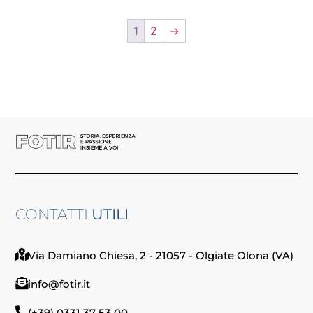
1
2
→
CONTATTI
UTILI
Via Damiano Chiesa, 2 - 21057 - Olgiate Olona (VA)
info@fotir.it
(+39) 0331 37 53 00