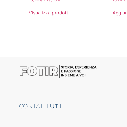
18,24
€
-
19,30
€
18,24
€
Visualizza prodotti
Aggiun
CONTATTI
UTILI