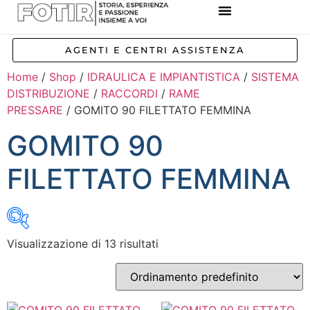
REFERENZE IMPIANTI
CORSI E FORMAZIONE
INCENTIVI E AGEVOLAZIONI
AGENTI E CENTRI ASSISTENZA
Home
/
Shop
/
IDRAULICA E IMPIANTISTICA
/
SISTEMA
DISTRIBUZIONE
/
RACCORDI
/
RAME
PRESSARE
/ GOMITO 90 FILETTATO FEMMINA
GOMITO 90
FILETTATO FEMMINA
Visualizzazione di 13 risultati
Inizia a digitare per attivare la ricerca