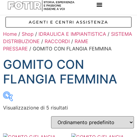
REFERENZE IMPIANTI
CORSI E FORMAZIONE
INCENTIVI E AGEVOLAZIONI
AGENTI E CENTRI ASSISTENZA
Home
/
Shop
/
IDRAULICA E IMPIANTISTICA
/
SISTEMA
DISTRIBUZIONE
/
RACCORDI
/
RAME
PRESSARE
/ GOMITO CON FLANGIA FEMMINA
GOMITO CON
FLANGIA FEMMINA
Visualizzazione di 5 risultati
Inizia a digitare per attivare la ricerca