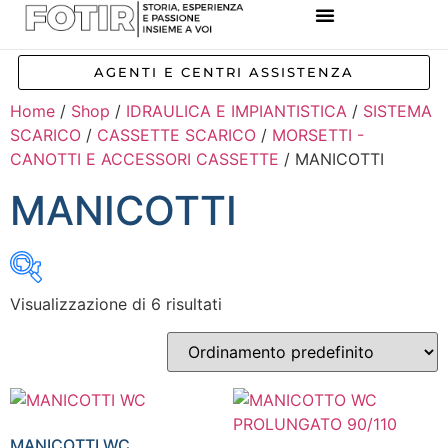
REFERENZE IMPIANTI
CORSI E FORMAZIONE
INCENTIVI E AGEVOLAZIONI
AGENTI E CENTRI ASSISTENZA
Home
/
Shop
/
IDRAULICA E IMPIANTISTICA
/
SISTEMA
SCARICO
/
CASSETTE SCARICO
/
MORSETTI -
CANOTTI E ACCESSORI CASSETTE
/ MANICOTTI
MANICOTTI
Visualizzazione di 6 risultati
Inizia a digitare per attivare la ricerca
MANICOTTI WC