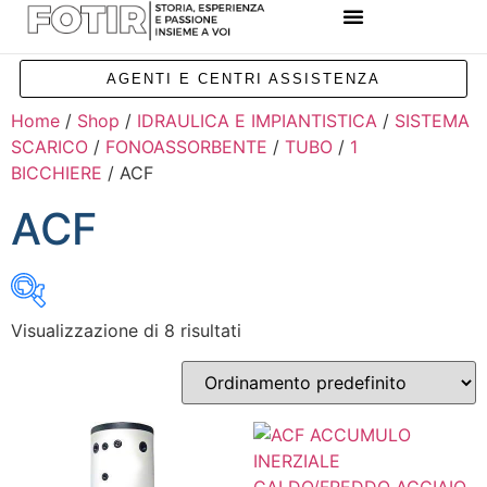
REFERENZE IMPIANTI
CORSI E FORMAZIONE
INCENTIVI E AGEVOLAZIONI
AGENTI E CENTRI ASSISTENZA
Home
/
Shop
/
IDRAULICA E IMPIANTISTICA
/
SISTEMA
SCARICO
/
FONOASSORBENTE
/
TUBO
/
1
BICCHIERE
/ ACF
ACF
Visualizzazione di 8 risultati
Inizia a digitare per attivare la ricerca