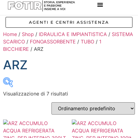
REFERENZE IMPIANTI
CORSI E FORMAZIONE
INCENTIVI E AGEVOLAZIONI
AGENTI E CENTRI ASSISTENZA
Home
/
Shop
/
IDRAULICA E IMPIANTISTICA
/
SISTEMA
SCARICO
/
FONOASSORBENTE
/
TUBO
/
1
BICCHIERE
/ ARZ
ARZ
Visualizzazione di 7 risultati
Inizia a digitare per attivare la ricerca