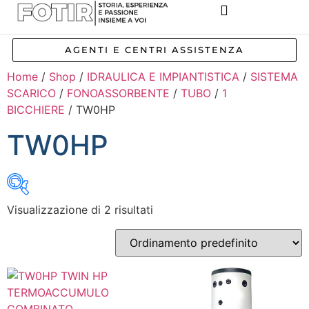
REFERENZE IMPIANTI
CORSI E FORMAZIONE
INCENTIVI E AGEVOLAZIONI
AGENTI E CENTRI ASSISTENZA
Home
/
Shop
/
IDRAULICA E IMPIANTISTICA
/
SISTEMA
SCARICO
/
FONOASSORBENTE
/
TUBO
/
1
BICCHIERE
/ TW0HP
TW0HP
Visualizzazione di 2 risultati
Inizia a digitare per attivare la ricerca