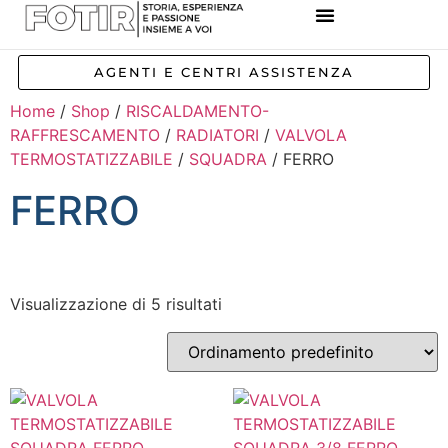
REFERENZE IMPIANTI
CORSI E FORMAZIONE
INCENTIVI E AGEVOLAZIONI
AGENTI E CENTRI ASSISTENZA
Home
/
Shop
/
RISCALDAMENTO-
RAFFRESCAMENTO
/
RADIATORI
/
VALVOLA
TERMOSTATIZZABILE
/
SQUADRA
/ FERRO
FERRO
Visualizzazione di 5 risultati
Inizia a digitare per attivare la ricerca