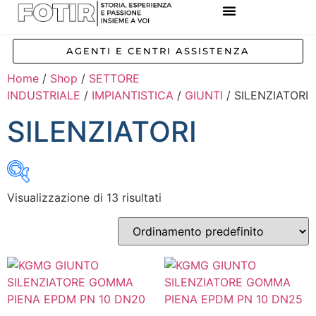
REFERENZE IMPIANTI
CORSI E FORMAZIONE
INCENTIVI E AGEVOLAZIONI
AGENTI E CENTRI ASSISTENZA
Home
/
Shop
/
SETTORE
INDUSTRIALE
/
IMPIANTISTICA
/
GIUNTI
/ SILENZIATORI
SILENZIATORI
Visualizzazione di 13 risultati
Inizia a digitare per attivare la ricerca