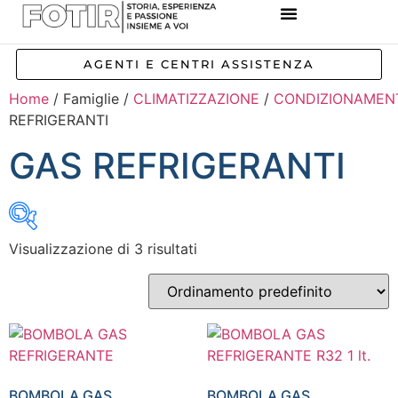
REFERENZE IMPIANTI
CORSI E FORMAZIONE
INCENTIVI E AGEVOLAZIONI
AGENTI E CENTRI ASSISTENZA
Home
/ Famiglie /
CLIMATIZZAZIONE
/
CONDIZIONAMEN
REFRIGERANTI
GAS REFRIGERANTI
Visualizzazione di 3 risultati
Inizia a digitare per attivare la ricerca
BOMBOLA GAS
BOMBOLA GAS