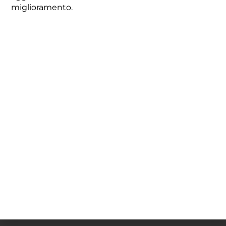
miglioramento.
TEE SCANALATO ROSSO
9,48
€
-
386,60
€
Visualizza prodotti