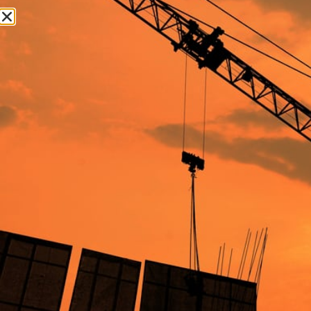
TEE SCANALATO ROSSO
TEE SCANALATO ROSSO
d.2″1/2 MM76,1
d.3″ MM88,9
18,38
€
25,78
€
Aggiungi al carrello
Aggiungi al carrello
TEE SCANALATO ROSSO
TEE SCANALATO ROSSO