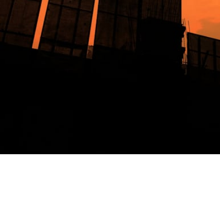
d.4″ MM114,3
d.5″ MM139,7
41,98
€
79,48
€
Aggiungi al carrello
Aggiungi al carrello
TEE SCANALATO ROSSO
TEE SCANALATO ROSSO
d.6″ MM168,3
d.8″ MM219,1
89,64
€
185,40
€