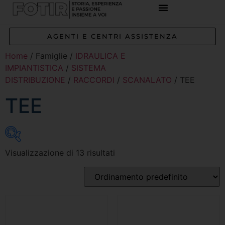
AGENTI E CENTRI ASSISTENZA
Home
/ Famiglie /
IDRAULICA E
IMPIANTISTICA
/
SISTEMA
DISTRIBUZIONE
/
RACCORDI
/
SCANALATO
/ TEE
TEE
Visualizzazione di 13 risultati
Inizia a digitare per attivare la ricerca