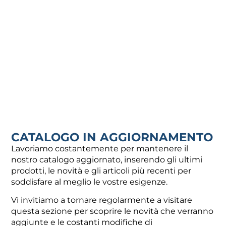
Aggiungi al carrello
Aggiungi al carrello
CATALOGO IN AGGIORNAMENTO
Lavoriamo costantemente per mantenere il
TEE SCANALATO ROSSO
TEE SCANALATO ROSSO
nostro catalogo aggiornato, inserendo gli ultimi
d.10″ MM273,0
d.12″ MM323,9
prodotti, le novità e gli articoli più recenti per
283,58
€
386,60
€
soddisfare al meglio le vostre esigenze.
Aggiungi al carrello
Aggiungi al carrello
Vi invitiamo a tornare regolarmente a visitare
questa sezione per scoprire le novità che verranno
aggiunte e le costanti modifiche di