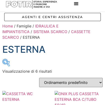
REFERENZE IMPIANTI
CORSI E FORMAZIONE
INCENTIVI E AGEVOLAZIONI
AGENTI E CENTRI ASSISTENZA
Home
/ Famiglie /
IDRAULICA E
IMPIANTISTICA
/
SISTEMA SCARICO
/
CASSETTE
SCARICO
/ ESTERNA
ESTERNA
Visualizzazione di 6 risultati
Inizia a digitare per attivare la ricerca