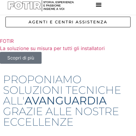
REFERENZE IMPIANTI
CORSI E FORMAZIONE
INCENTIVI E AGEVOLAZIONI
AGENTI E CENTRI ASSISTENZA
FOTIR
La soluzione su misura per tutti gli installatori
Scopri di più
PROPONIAMO
SOLUZIONI TECNICHE
ALL'
AVANGUARDIA
GRAZIE ALLE NOSTRE
ECCELLENZE