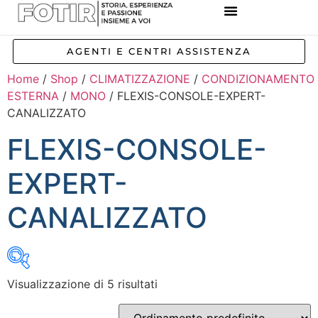
REFERENZE IMPIANTI
CORSI E FORMAZIONE
INCENTIVI E AGEVOLAZIONI
AGENTI E CENTRI ASSISTENZA
Home
/
Shop
/
CLIMATIZZAZIONE
/
CONDIZIONAMENTO
ESTERNA
/
MONO
/ FLEXIS-CONSOLE-EXPERT-
CANALIZZATO
FLEXIS-CONSOLE-
EXPERT-
CANALIZZATO
Visualizzazione di 5 risultati