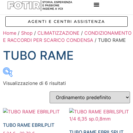
REFERENZE IMPIANTI
CORSI E FORMAZIONE
INCENTIVI E AGEVOLAZIONI
AGENTI E CENTRI ASSISTENZA
Home
/
Shop
/
CLIMATIZZAZIONE
/
CONDIZIONAMENTO
E RACCORDI PER SCARICO CONDENSA
/ TUBO RAME
TUBO RAME
Visualizzazione di 6 risultati
Inizia a digitare per attivare la ricerca
TUBO RAME EBRILPLIT
TUBO RAME EBRILSPLIT