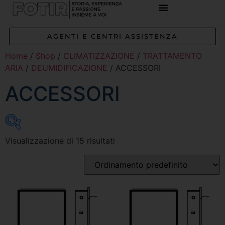
REFERENZE IMPIANTI
CORSI E FORMAZIONE
INCENTIVI E AGEVOLAZIONI
AGENTI E CENTRI ASSISTENZA
Home
/
Shop
/
CLIMATIZZAZIONE
/
TRATTAMENTO
ARIA
/
DEUMIDIFICAZIONE
/ ACCESSORI
ACCESSORI
Visualizzazione di 15 risultati
Inizia a digitare per attivare la ricerca