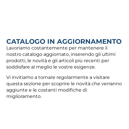
321,00
€
151,00
€
Aggiungi al carrello
Aggiungi al carrello
CATALOGO IN AGGIORNAMENTO
Lavoriamo costantemente per mantenere il
nostro catalogo aggiornato, inserendo gli ultimi
ACCESSORI PER
prodotti, le novità e gli articoli più recenti per
DEUMIDIFICATORI A
soddisfare al meglio le vostre esigenze.
SOFFITTO
Vi invitiamo a tornare regolarmente a visitare
190,70
€
-
394,00
€
questa sezione per scoprire le novità che verranno
aggiunte e le costanti modifiche di
Visualizza prodotti
miglioramento.
ACCESSORI PER LA
VENTILAZIONE
MECCANICA
151,00
€