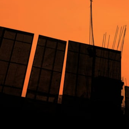
NEXTREND PLENUM DI
NEXTREND PLENUM DI
MANDATA 2/3 x D150 x
RIPRESA 2/3 x D150 x
C320-C320I
C320-C320I
190,70
€
190,70
€
Aggiungi al carrello
Aggiungi al carrello
NEXTREND SILENZIATORE
NEXTREND PLENUM IN
ABB. 3db (A)
MANDATA 5 x D 160
MANDATA/ASPIRAZIONE
MANDATA/ASPIRAZIONE x