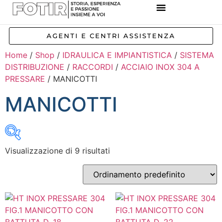
REFERENZE IMPIANTI
CORSI E FORMAZIONE
INCENTIVI E AGEVOLAZIONI
AGENTI E CENTRI ASSISTENZA
Home
/
Shop
/
IDRAULICA E IMPIANTISTICA
/
SISTEMA
DISTRIBUZIONE
/
RACCORDI
/
ACCIAIO INOX 304 A
PRESSARE
/ MANICOTTI
MANICOTTI
Visualizzazione di 9 risultati
Inizia a digitare per attivare la ricerca