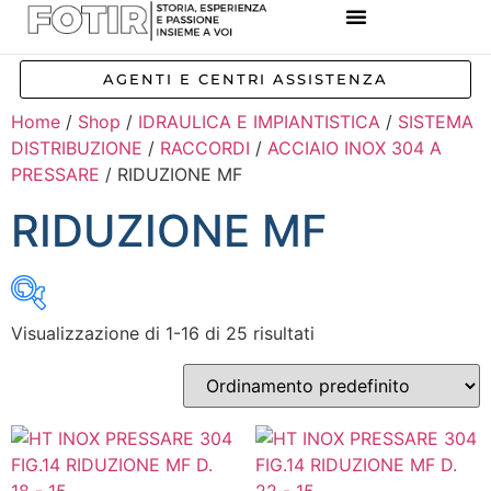
REFERENZE IMPIANTI
CORSI E FORMAZIONE
INCENTIVI E AGEVOLAZIONI
AGENTI E CENTRI ASSISTENZA
Home
/
Shop
/
IDRAULICA E IMPIANTISTICA
/
SISTEMA
DISTRIBUZIONE
/
RACCORDI
/
ACCIAIO INOX 304 A
PRESSARE
/ RIDUZIONE MF
RIDUZIONE MF
Visualizzazione di 1-16 di 25 risultati
Inizia a digitare per attivare la ricerca