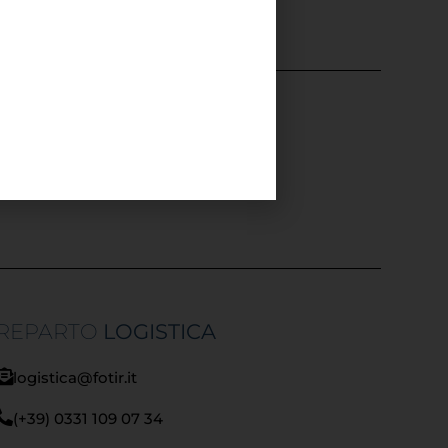
)
REPARTO
LOGISTICA
logistica@fotir.it
(+39) 0331 109 07 34