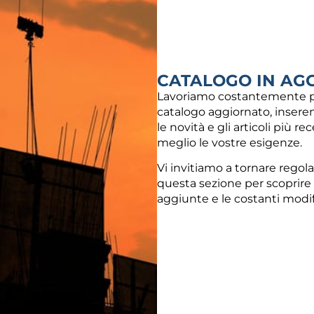
gi al carrello
Aggiungi al carrello
CATALOGO IN AG
Lavoriamo costantemente p
catalogo aggiornato, inseren
LLA A SALDARE IN AISI
 SP.2 MM
le novità e gli articoli più re
meglio le vostre esigenze.
-
16,88
€
Vi invitiamo a tornare regol
izza prodotti
questa sezione per scoprire
aggiunte e le costanti modi