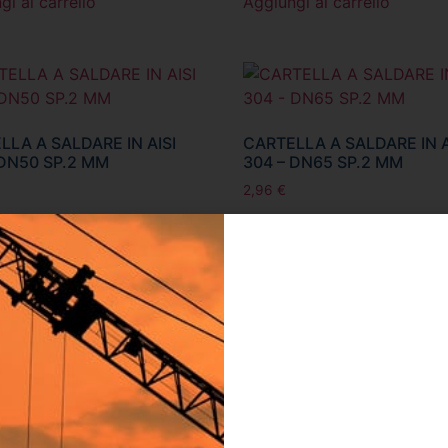
gi al carrello
Aggiungi al carrello
LLA A SALDARE IN AISI
CARTELLA A SALDARE IN A
 DN50 SP.2 MM
304 – DN65 SP.2 MM
2,96
€
gi al carrello
Aggiungi al carrello
LLA A SALDARE IN AISI
CARTELLA A SALDARE IN A
 DN125 SP.2 MM
304 – DN150 SP.2 MM
7,46
€