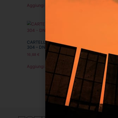
Aggiungi al carrello
Aggiun
CARTELLA A SALDARE IN AISI
CARTE
304 – DN250 SP.2 MM
304 –
16,88
€
0,74
€
Aggiungi al carrello
Visual