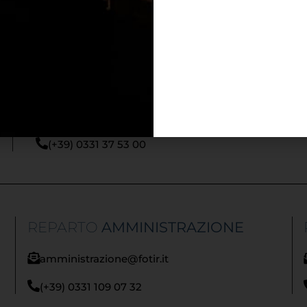
Via Damiano Chiesa, 2 - 21057 - Olgiate Olona (VA
info@fotir.it
(+39) 0331 37 53 00
REPARTO
AMMINISTRAZIONE
amministrazione@fotir.it
(+39) 0331 109 07 32