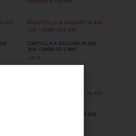
Aggiungi al carrello
ISI
CARTELLA A SALDARE IN AISI
304 – DN80 SP.2 MM
3,84
€
Aggiungi al carrello
ISI
CARTELLA A SALDARE IN AISI
304 – DN200 SP.2 MM
12,80
€