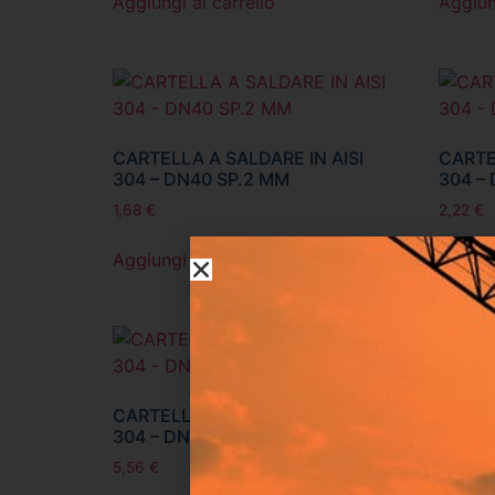
Aggiungi al carrello
Aggiun
CARTELLA A SALDARE IN AISI
CARTE
304 – DN40 SP.2 MM
304 –
1,68
€
2,22
€
Aggiungi al carrello
Aggiun
CARTELLA A SALDARE IN AISI
CARTE
304 – DN100 SP.2 MM
304 –
5,56
€
6,72
€