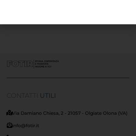
CONTATTI
UTILI
Via Damiano Chiesa, 2 - 21057 - Olgiate Olona (VA)
info@fotir.it