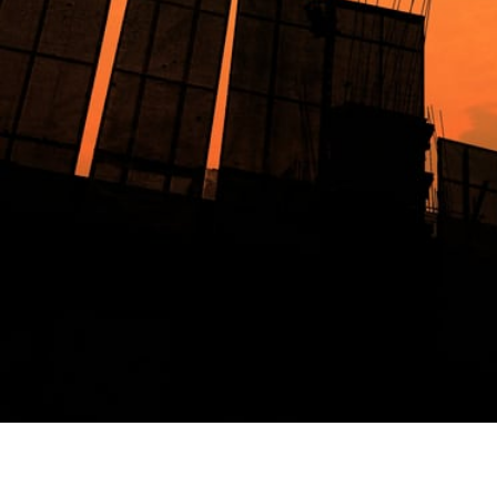
CURVE A SALDARE 90 IN
CURVE A SALDARE 90 IN
AISI 304 SP.2 MM – 76,1
AISI 304 SP.2 MM – 88,9
MM
MM
14,34
€
19,20
€
Aggiungi al carrello
Aggiungi al carrello
CURVE A SALDARE 90 IN
CURVE A SALDARE 90 IN