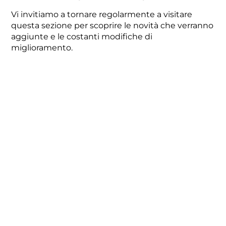
81,54
€
149,96
€
Vi invitiamo a tornare regolarmente a visitare
questa sezione per scoprire le novità che verranno
Aggiungi al carrello
Aggiungi al carrello
aggiunte e le costanti modifiche di
miglioramento.
CURVE A SALDARE 90 IN
AISI 304 SP.2 MM
3,80
€
-
149,96
€
Visualizza prodotti