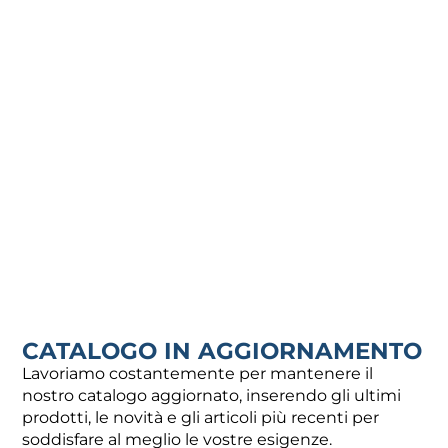
AISI 304 SP.2 MM – 114,3
AISI 304 SP.2 MM – 139,7
MM
MM
28,94
€
62,40
€
Aggiungi al carrello
Aggiungi al carrello
CATALOGO IN AGGIORNAMENTO
Lavoriamo costantemente per mantenere il
nostro catalogo aggiornato, inserendo gli ultimi
CURVE A SALDARE 90 IN
CURVE A SALDARE 90 IN
AISI 304 SP.2 MM – 168,3
AISI 304 SP.2 MM – 219,1
prodotti, le novità e gli articoli più recenti per
MM
MM
soddisfare al meglio le vostre esigenze.