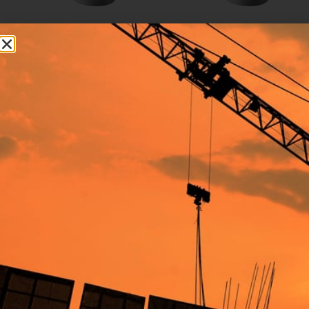
CURVE A SALDARE 90 IN
CURVE A SALDARE 90 IN
AISI 304 SP.2 MM – 48,3
AISI 304 SP.2 MM – 60,3
MM
MM
6,46
€
9,04
€
Aggiungi al carrello
Aggiungi al carrello