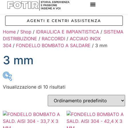
REFERENZE IMPIANTI
CORSI E FORMAZIONE
INCENTIVI E AGEVOLAZIONI
AGENTI E CENTRI ASSISTENZA
Home
/
Shop
/
IDRAULICA E IMPIANTISTICA
/
SISTEMA
DISTRIBUZIONE
/
RACCORDI
/
ACCIAIO INOX
304
/
FONDELLO BOMBATO A SALDARE
/ 3 mm
3 mm
Visualizzazione di 10 risultati
Inizia a digitare per attivare la ricerca