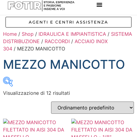
REFERENZE IMPIANTI
CORSI E FORMAZIONE
INCENTIVI E AGEVOLAZIONI
AGENTI E CENTRI ASSISTENZA
Home
/
Shop
/
IDRAULICA E IMPIANTISTICA
/
SISTEMA
DISTRIBUZIONE
/
RACCORDI
/
ACCIAIO INOX
304
/ MEZZO MANICOTTO
MEZZO MANICOTTO
Visualizzazione di 12 risultati
Inizia a digitare per attivare la ricerca