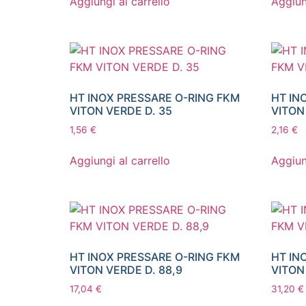
Aggiungi al carrello
Aggiun
HT INOX PRESSARE O-RING FKM
HT IN
VITON VERDE D. 35
VITON
1,56
€
2,16
€
Aggiungi al carrello
Aggiun
HT INOX PRESSARE O-RING FKM
HT IN
VITON VERDE D. 88,9
VITON
17,04
€
31,20
€