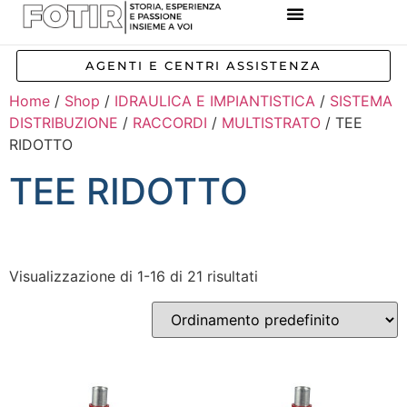
REFERENZE IMPIANTI
CORSI E FORMAZIONE
INCENTIVI E AGEVOLAZIONI
AGENTI E CENTRI ASSISTENZA
Home
/
Shop
/
IDRAULICA E IMPIANTISTICA
/
SISTEMA
DISTRIBUZIONE
/
RACCORDI
/
MULTISTRATO
/ TEE
RIDOTTO
TEE RIDOTTO
Visualizzazione di 1-16 di 21 risultati
Inizia a digitare per attivare la ricerca