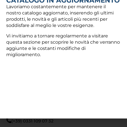
CATALOGO IN AGGIORNAMENTO
Lavoriamo costantemente per mantenere il
CONTATTI
UTILI
nostro catalogo aggiornato, inserendo gli ultimi
prodotti, le novità e gli articoli più recenti per
Via Damiano Chiesa, 2 - 21057 - Olgiate Olona (VA)
soddisfare al meglio le vostre esigenze.
Vi invitiamo a tornare regolarmente a visitare
info@fotir.it
questa sezione per scoprire le novità che verranno
(+39) 0331 37 53 00
aggiunte e le costanti modifiche di
miglioramento.
RECAPITI
UFFICI
REPARTO
AMMINISTRAZIONE
amministrazione@fotir.it
(+39) 0331 109 07 32