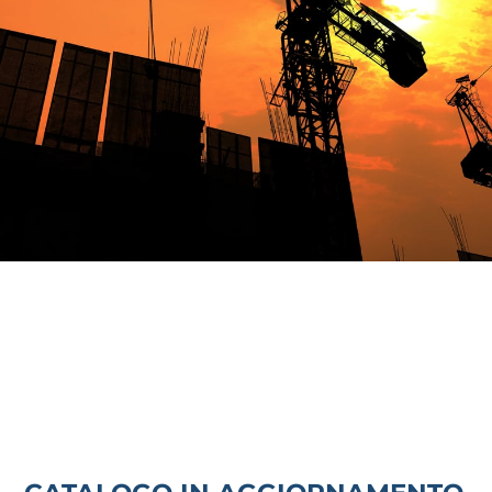
VALVOLA VITONE AD
INCASSO FF 3/4 (SENZA
COVER)
27,58
€
Aggiungi al carrello