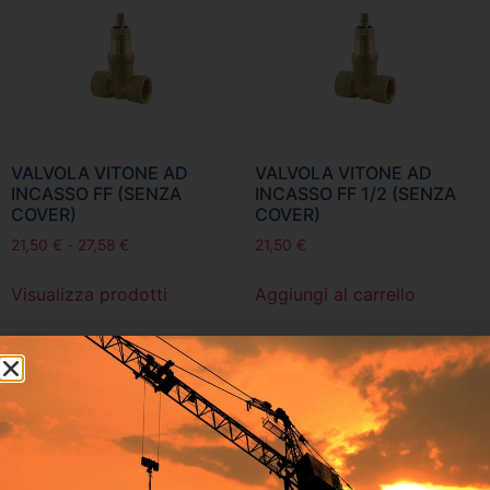
VALVOLA VITONE AD
VALVOLA VITONE AD
INCASSO FF (SENZA
INCASSO FF 1/2 (SENZA
COVER)
COVER)
21,50
€
-
27,58
€
21,50
€
Visualizza prodotti
Aggiungi al carrello