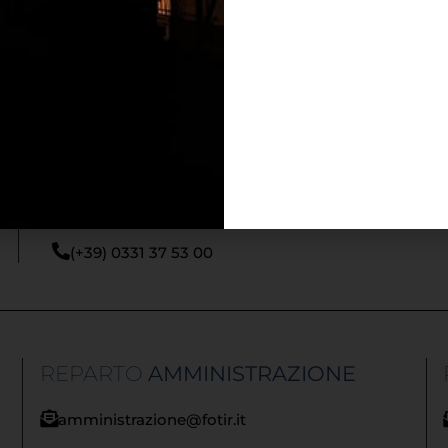
Via Damiano Chiesa, 2 - 21057 - Olgiate Olona (VA
info@fotir.it
(+39) 0331 37 53 00
REPARTO
AMMINISTRAZIONE
amministrazione@fotir.it