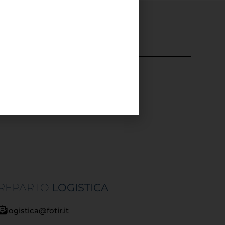
)
REPARTO
LOGISTICA
logistica@fotir.it