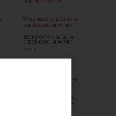
Aggiungi al carrello
TEE RIDOTTO D.50-20-50
GREEN-BLUE-LILAC PIPE
12,34
€
Aggiungi al carrello
TEE RIDOTTO D.63-20-63
GREEN-BLUE-LILAC PIPE
19,08
€