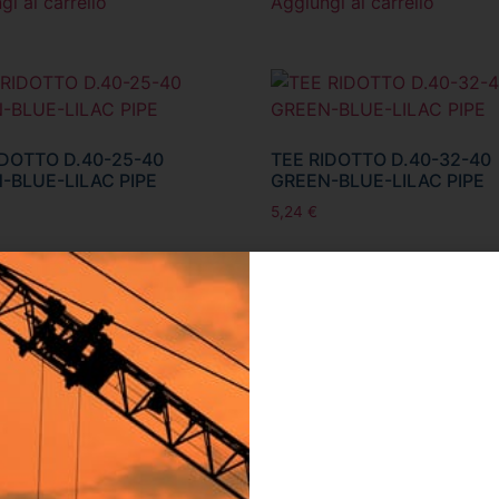
gi al carrello
Aggiungi al carrello
IDOTTO D.40-25-40
TEE RIDOTTO D.40-32-40
-BLUE-LILAC PIPE
GREEN-BLUE-LILAC PIPE
5,24
€
gi al carrello
Aggiungi al carrello
IDOTTO D.50-32-50
TEE RIDOTTO D.50-40-50
-BLUE-LILAC PIPE
GREEN-BLUE-LILAC PIPE
12,34
€