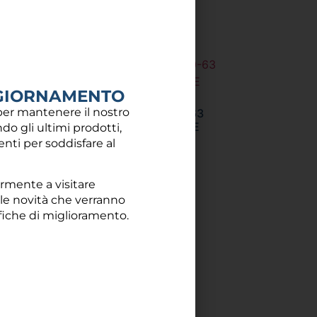
Aggiungi al carrello
GIORNAMENTO
er mantenere il nostro
TEE RIDOTTO D.63-50-63
GREEN-BLUE-LILAC PIPE
do gli ultimi prodotti,
centi per soddisfare al
19,08
€
Aggiungi al carrello
armente a visitare
 le novità che verranno
fiche di miglioramento.