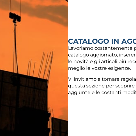
gi al carrello
Aggiungi al carrello
CATALOGO IN AG
Lavoriamo costantemente p
IDOTTO D.63-32-63
TEE RIDOTTO D.63-40-63
-BLUE-LILAC PIPE
GREEN-BLUE-LILAC PIPE
catalogo aggiornato, inseren
le novità e gli articoli più re
19,08
€
meglio le vostre esigenze.
gi al carrello
Aggiungi al carrello
Vi invitiamo a tornare regol
questa sezione per scoprire
aggiunte e le costanti modi
1
2
→