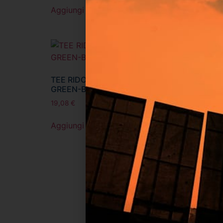
Aggiungi al carrello
Aggiun
TEE RIDOTTO D.63-25-63
TEE R
GREEN-BLUE-LILAC PIPE
GREEN
19,08
€
19,08
€
Aggiungi al carrello
Aggiun