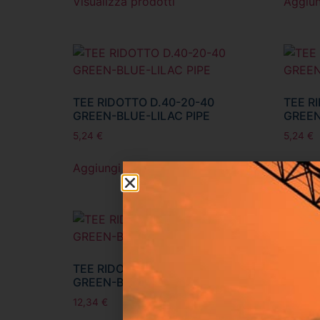
Visualizza prodotti
Aggiun
TEE RIDOTTO D.40-20-40
TEE R
GREEN-BLUE-LILAC PIPE
GREEN
5,24
€
5,24
€
Aggiungi al carrello
Aggiun
TEE RIDOTTO D.50-25-50
TEE R
GREEN-BLUE-LILAC PIPE
GREEN
12,34
€
12,34
€