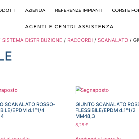
ODOTTI
AZIENDA
REFERENZE IMPIANTI
CORSI E F
AGENTI E CENTRI ASSISTENZA
/
SISTEMA DISTRIBUZIONE
/
RACCORDI
/
SCANALATO
/ G
LE
O SCANALATO ROSSO-
GIUNTO SCANALATO ROS
BILE/EPDM d.1″1/4
FLESSIBILE/EPDM d.1″1/2
,4
MM48,3
8,28
€
gi al carrello
Aggiungi al carrello