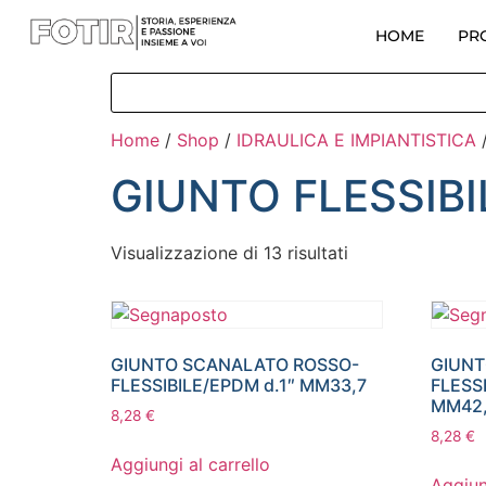
HOME
PR
Home
/
Shop
/
IDRAULICA E IMPIANTISTICA
GIUNTO FLESSIBI
Visualizzazione di 13 risultati
GIUNTO SCANALATO ROSSO-
GIUNT
FLESSIBILE/EPDM d.1″ MM33,7
FLESSI
MM42
8,28
€
8,28
€
Aggiungi al carrello
Aggiun