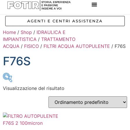
REFERENZE IMPIANTI
CORSI E FORMAZIONE
INCENTIVI E AGEVOLAZIONI
AGENTI E CENTRI ASSISTENZA
Home
/
Shop
/
IDRAULICA E
IMPIANTISTICA
/
TRATTAMENTO
ACQUA
/
FISICO
/
FILTRI ACQUA AUTOPULENTE
/ F76S
F76S
Visualizzazione del risultato
Inizia a digitare per attivare la ricerca