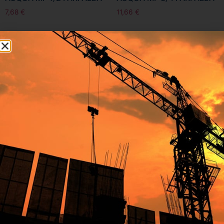
7,68
€
11,66
€
Aggiungi al carrello
Aggiungi al carrello
CIM RED 6/1 VALV.SFERA
CIM RED 6/1 VALV.SFERA
ACQUA MF 1 FARFALLA
ACQUA FF 1/2 FARFALLA
16,26
€
7,68
€