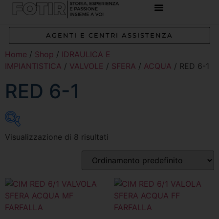
REFERENZE IMPIANTI
CORSI E FORMAZIONE
INCENTIVI E AGEVOLAZIONI
AGENTI E CENTRI ASSISTENZA
Home
/
Shop
/
IDRAULICA E
IMPIANTISTICA
/
VALVOLE
/
SFERA
/
ACQUA
/ RED 6-1
RED 6-1
Visualizzazione di 8 risultati
Inizia a digitare per attivare la ricerca