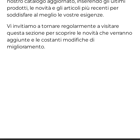
nostro catalogo aggiornato, inserendo gli ultimi
prodotti, le novità e gli articoli più recenti per
soddisfare al meglio le vostre esigenze.
Vi invitiamo a tornare regolarmente a visitare
questa sezione per scoprire le novità che verranno
aggiunte e le costanti modifiche di
miglioramento.
CONTATTI
UTILI
Via Damiano Chiesa, 2 - 21057 - Olgiate Olona (VA)
info@fotir.it
(+39) 0331 37 53 00