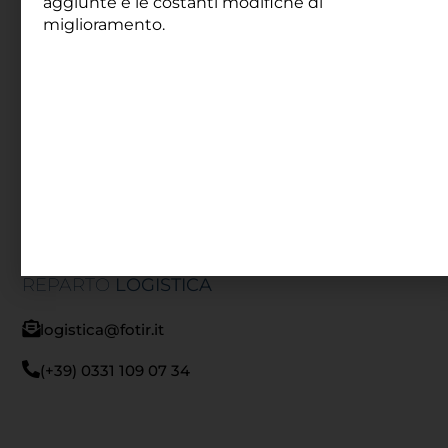
aggiunte e le costanti modifiche di
miglioramento.
RECAPITI
UFFICI
REPARTO
AMMINISTRAZIONE
amministrazione@fotir.it
(+39) 0331 109 07 32
REPARTO
LOGISTICA
logistica@fotir.it
(+39) 0331 109 07 34