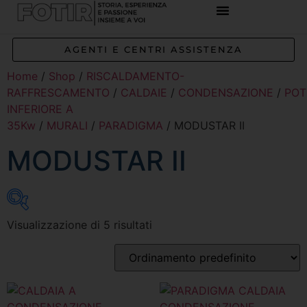
AGENTI E CENTRI ASSISTENZA
Home
/
Shop
/
RISCALDAMENTO-
RAFFRESCAMENTO
/
CALDAIE
/
CONDENSAZIONE
/
POT
INFERIORE A
35Kw
/
MURALI
/
PARADIGMA
/ MODUSTAR II
MODUSTAR II
Visualizzazione di 5 risultati
Inizia a digitare per attivare la ricerca