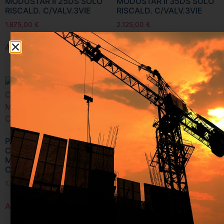
MODUSTAR II 25DS SOLO
MODUSTAR II 35DS SOLO
RISCALD. C/VALV.3VIE
RISCALD. C/VALV.3VIE
1.875,00
€
2.125,00
€
Aggiungi al carrello
Aggiungi al carrello
PARADIGMA CALDAIA
CONDENSAZIONE
MODUSTAR II 25C
C/PRODUZIONE ACS
1.700,00
€
Aggiungi al carrello