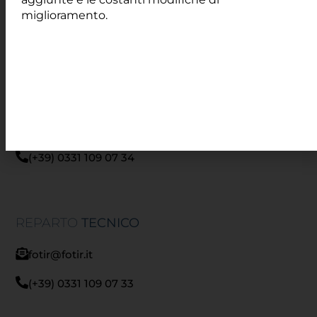
miglioramento.
amministrazione@fotir.it
(+39) 0331 109 07 32
REPARTO
LOGISTICA
logistica@fotir.it
(+39) 0331 109 07 34
REPARTO
TECNICO
fotir@fotir.it
(+39) 0331 109 07 33