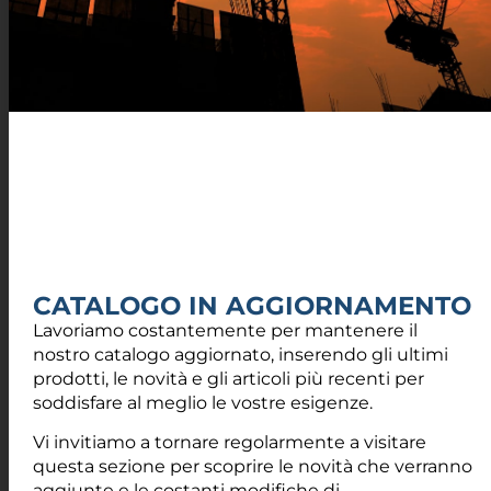
CONTATTI
UTILI
Via Damiano Chiesa, 2 - 21057 - Olgiate Olona (VA)
info@fotir.it
(+39) 0331 37 53 00
CATALOGO IN AGGIORNAMENTO
Lavoriamo costantemente per mantenere il
nostro catalogo aggiornato, inserendo gli ultimi
prodotti, le novità e gli articoli più recenti per
soddisfare al meglio le vostre esigenze.
RECAPITI
UFFICI
Vi invitiamo a tornare regolarmente a visitare
questa sezione per scoprire le novità che verranno
REPARTO
AMMINISTRAZIONE
aggiunte e le costanti modifiche di