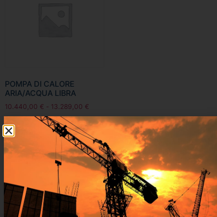
POMPA DI CALORE
ARIA/ACQUA LIBRA
10.440,00
€
-
13.289,00
€
Visualizza prodotti