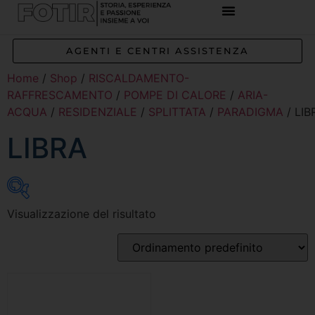
AGENTI E CENTRI ASSISTENZA
Home
/
Shop
/
RISCALDAMENTO-
RAFFRESCAMENTO
/
POMPE DI CALORE
/
ARIA-
ACQUA
/
RESIDENZIALE
/
SPLITTATA
/
PARADIGMA
/ LIB
LIBRA
Visualizzazione del risultato
Inizia a digitare per attivare la ricerca