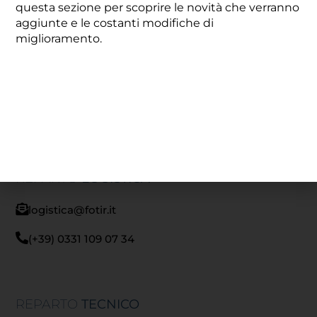
questa sezione per scoprire le novità che verranno
aggiunte e le costanti modifiche di
RECAPITI
UFFICI
miglioramento.
REPARTO
AMMINISTRAZIONE
amministrazione@fotir.it
(+39) 0331 109 07 32
REPARTO
LOGISTICA
logistica@fotir.it
(+39) 0331 109 07 34
REPARTO
TECNICO