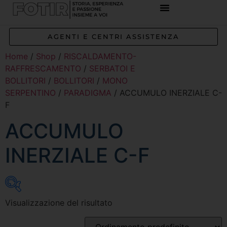
REFERENZE IMPIANTI
CORSI E FORMAZIONE
INCENTIVI E AGEVOLAZIONI
AGENTI E CENTRI ASSISTENZA
Home
/
Shop
/
RISCALDAMENTO-
RAFFRESCAMENTO
/
SERBATOI E
BOLLITORI
/
BOLLITORI
/
MONO
SERPENTINO
/
PARADIGMA
/ ACCUMULO INERZIALE C-
F
ACCUMULO
INERZIALE C-F
Visualizzazione del risultato