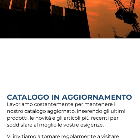
CONTATTI
UTILI
Via Damiano Chiesa, 2 - 21057 - Olgiate Olona (VA)
CATALOGO IN AGGIORNAMENTO
Lavoriamo costantemente per mantenere il
info@fotir.it
nostro catalogo aggiornato, inserendo gli ultimi
prodotti, le novità e gli articoli più recenti per
(+39) 0331 37 53 00
soddisfare al meglio le vostre esigenze.
Vi invitiamo a tornare regolarmente a visitare