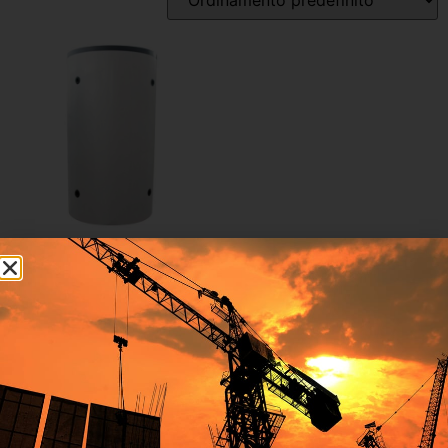
Inizia a digitare per attivare la ricerca
PARADIGMA ACCUMULO
INERZIALE
CALDO/FREDDO 100 lt
742,00
€
Aggiungi al carrello