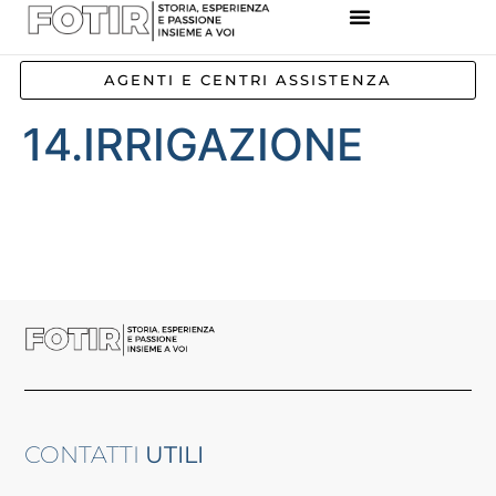
REFERENZE IMPIANTI
CORSI E FORMAZIONE
INCENTIVI E AGEVOLAZIONI
AGENTI E CENTRI ASSISTENZA
14.IRRIGAZIONE
CONTATTI
UTILI