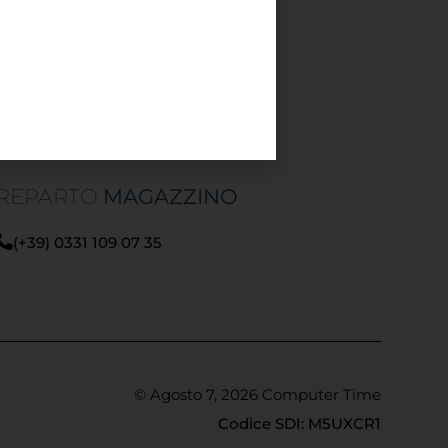
REPARTO
LOGISTICA
logistica@fotir.it
(+39) 0331 109 07 34
REPARTO
MAGAZZINO
(+39) 0331 109 07 35
© Agosto 7, 2026 Computer Time
Codice SDI: M5UXCR1