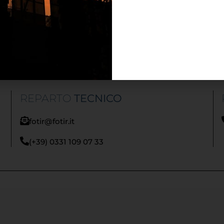
REPARTO
AMMINISTRAZIONE
amministrazione@fotir.it
(+39) 0331 109 07 32
REPARTO
TECNICO
fotir@fotir.it
(+39) 0331 109 07 33