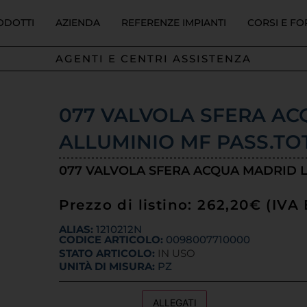
ODOTTI
AZIENDA
REFERENZE IMPIANTI
CORSI E F
AGENTI E CENTRI ASSISTENZA
077 VALVOLA SFERA AC
ALLUMINIO MF PASS.TOT.
077 VALVOLA SFERA ACQUA MADRID LEV
Prezzo di listino: 262,20€ (IV
ALIAS:
1210212N
CODICE ARTICOLO:
0098007710000
STATO ARTICOLO:
IN USO
UNITÀ DI MISURA:
PZ
DESCRIZIONE
ALLEGATI