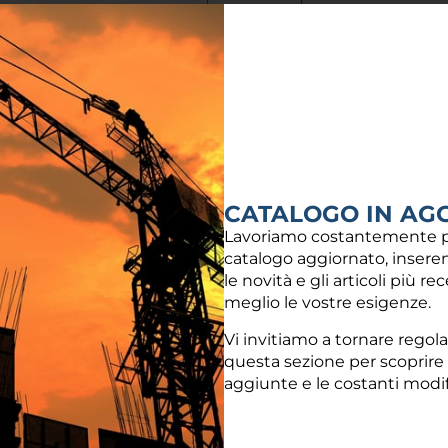
CATALOGO IN AG
Lavoriamo costantemente p
catalogo aggiornato, inseren
le novità e gli articoli più re
Via Damiano Chiesa, 2 - 21057 - Olgiate Olona (VA
meglio le vostre esigenze.
info@fotir.it
Vi invitiamo a tornare regol
questa sezione per scoprire
(+39) 0331 37 53 00
aggiunte e le costanti modi