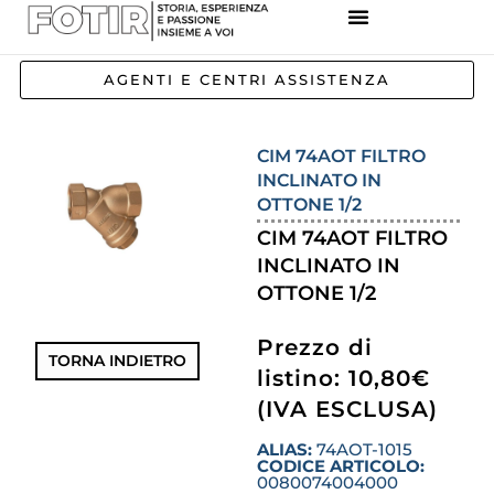
REFERENZE IMPIANTI
CORSI E FORMAZIONE
INCENTIVI E AGEVOLAZIONI
AGENTI E CENTRI ASSISTENZA
CIM 74AOT FILTRO
INCLINATO IN
OTTONE 1/2
CIM 74AOT FILTRO
INCLINATO IN
OTTONE 1/2
Prezzo di
TORNA INDIETRO
listino: 10,80€
(IVA ESCLUSA)
ALIAS:
74AOT-1015
CODICE ARTICOLO:
0080074004000