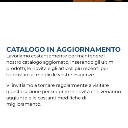
CONTATTI
UTILI
Via Damiano Chiesa, 2 - 21057 - Olgiate Olona (VA)
info@fotir.it
(+39) 0331 37 53 00
CATALOGO IN AGGIORNAMENTO
Lavoriamo costantemente per mantenere il
nostro catalogo aggiornato, inserendo gli ultimi
prodotti, le novità e gli articoli più recenti per
soddisfare al meglio le vostre esigenze.
RECAPITI
UFFICI
Vi invitiamo a tornare regolarmente a visitare
questa sezione per scoprire le novità che verranno
REPARTO
AMMINISTRAZIONE
aggiunte e le costanti modifiche di
miglioramento.
amministrazione@fotir.it
(+39) 0331 109 07 32