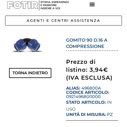
REFERENZE IMPIANTI
CORSI E FORMAZIONE
INCENTIVI E AGEVOLAZIONI
AGENTI E CENTRI ASSISTENZA
GOMITO 90 D.16 A
COMPRESSIONE
Prezzo di
listino: 3,94€
TORNA INDIETRO
(IVA ESCLUSA)
ALIAS:
496800A
CODICE ARTICOLO:
0921496800000
STATO ARTICOLO:
IN
USO
UNITÀ DI MISURA:
PZ