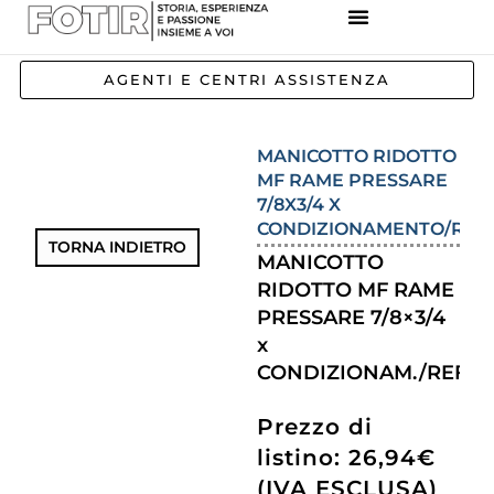
REFERENZE IMPIANTI
CORSI E FORMAZIONE
INCENTIVI E AGEVOLAZIONI
AGENTI E CENTRI ASSISTENZA
MANICOTTO RIDOTTO
MF RAME PRESSARE
7/8X3/4 X
CONDIZIONAMENTO/REF
TORNA INDIETRO
MANICOTTO
RIDOTTO MF RAME
PRESSARE 7/8×3/4
x
CONDIZIONAM./REFRI
Prezzo di
listino: 26,94€
(IVA ESCLUSA)