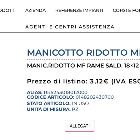
ODOTTI
AZIENDA
REFERENZE IMPIANTI
CORSI E F
AGENTI E CENTRI ASSISTENZA
MANICOTTO RIDOTTO MF
MANIC.RIDOTTO MF RAME SALD. 18×12
Prezzo di listino: 3,12€ (IVA E
ALIAS:
RR5243018012000
CODICE ARTICOLO:
0148202430700
STATO ARTICOLO:
IN USO
UNITÀ DI MISURA:
PZ
DESCRIZIONE
ALLEGATI