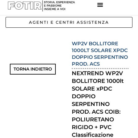
REFERENZE IMPIANTI
CORSI E FORMAZIONE
INCENTIVI E AGEVOLAZIONI
AGENTI E CENTRI ASSISTENZA
WP2V BOLLITORE
1000LT SOLARE XPDC
DOPPIO SERPENTINO
PROD. ACS
TORNA INDIETRO
NEXTREND WP2V
BOLLITORE 1000lt
SOLARE xPDC
DOPPIO
SERPENTINO
PROD. ACS COIB:
POLIURETANO
RIGIDO + PVC
Classificazione