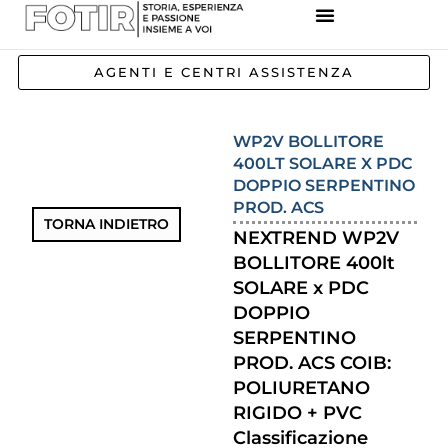
REFERENZE IMPIANTI
CORSI E FORMAZIONE
INCENTIVI E AGEVOLAZIONI
AGENTI E CENTRI ASSISTENZA
WP2V BOLLITORE
400LT SOLARE X PDC
DOPPIO SERPENTINO
PROD. ACS
TORNA INDIETRO
NEXTREND WP2V
BOLLITORE 400lt
SOLARE x PDC
DOPPIO
SERPENTINO
PROD. ACS COIB:
POLIURETANO
RIGIDO + PVC
Classificazione