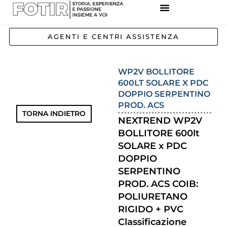
REFERENZE IMPIANTI
CORSI E FORMAZIONE
INCENTIVI E AGEVOLAZIONI
AGENTI E CENTRI ASSISTENZA
WP2V BOLLITORE
600LT SOLARE X PDC
DOPPIO SERPENTINO
PROD. ACS
TORNA INDIETRO
NEXTREND WP2V
BOLLITORE 600lt
SOLARE x PDC
DOPPIO
SERPENTINO
PROD. ACS COIB:
POLIURETANO
RIGIDO + PVC
Classificazione