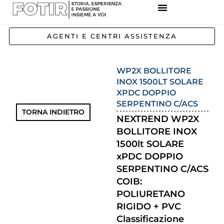
REFERENZE IMPIANTI
CORSI E FORMAZIONE
INCENTIVI E AGEVOLAZIONI
AGENTI E CENTRI ASSISTENZA
WP2X BOLLITORE
INOX 1500LT SOLARE
XPDC DOPPIO
SERPENTINO C/ACS
TORNA INDIETRO
NEXTREND WP2X
BOLLITORE INOX
1500lt SOLARE
xPDC DOPPIO
SERPENTINO C/ACS
COIB:
POLIURETANO
RIGIDO + PVC
Classificazione