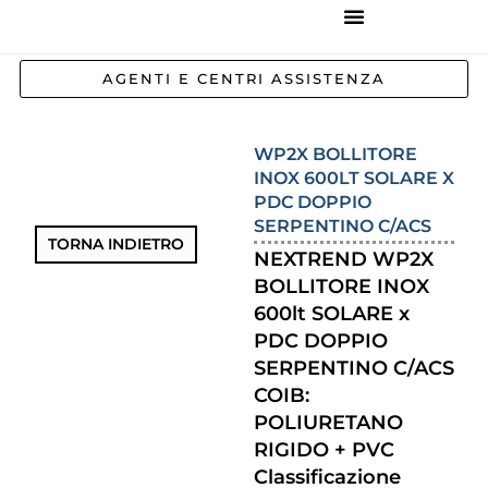
REFERENZE IMPIANTI
CORSI E FORMAZIONE
INCENTIVI E AGEVOLAZIONI
AGENTI E CENTRI ASSISTENZA
WP2X BOLLITORE
INOX 600LT SOLARE X
PDC DOPPIO
SERPENTINO C/ACS
TORNA INDIETRO
NEXTREND WP2X
BOLLITORE INOX
600lt SOLARE x
PDC DOPPIO
SERPENTINO C/ACS
COIB:
POLIURETANO
RIGIDO + PVC
Classificazione